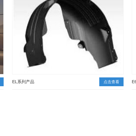
EL系列产品
E
点击查看