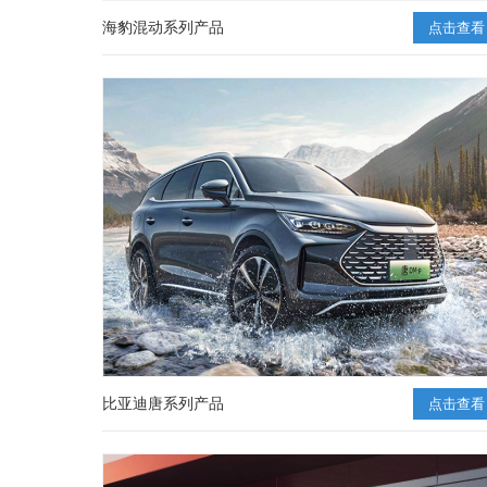
海豹混动系列产品
点击查看
比亚迪唐系列产品
点击查看