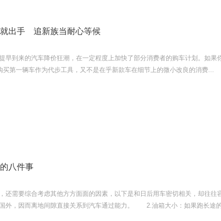
就出手 追新族当耐心等候
早到来的汽车降价狂潮，在一定程度上加快了部分消费者的购车计划。如果你
购买第一辆车作为代步工具，又不是在乎新款车在细节上的微小改良的消费...
的八件事
，还需要综合考虑其他方方面面的因素，以下是和日后用车密切相关，却往往
国外，因而离地间隙直接关系到汽车通过能力。 2.油箱大小：如果跑长途的.