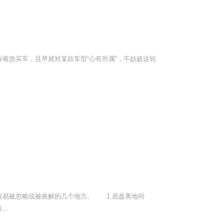
着急买车，且早就对某款车型“心有所属”，不妨趁这轮
容易被忽略或被曲解的几个地方。 1.底盘离地间
..